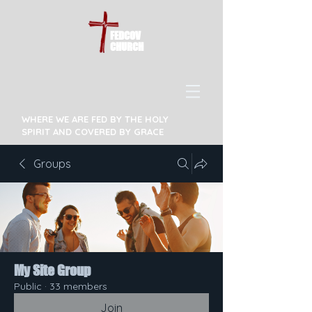
FEDCOV
CHURCH
WHERE WE ARE FED BY THE HOLY
SPIRIT AND COVERED BY GRACE
Groups
My Site Group
Public
·
33 members
Join