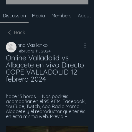
Discussion
Media
Members
About
Back
Inna Vasilenko
February 11, 2024
Online Valladolid vs 
Albacete en vivo Directo 
COPE VALLADOLID 12 
febrero 2024
hace 13 horas — Nos podréis 
acompañar en el 95.9 FM, Facebook, 
YouTube, Twitch, App Radio Marca 
Albacete y el reproductor que tenéis 
en esta misma web. Previa R ...