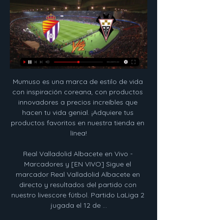
Mumuso es una marca de estilo de vida con inspiración coreana, con productos innovadores a precios increíbles que hacen tu vida genial. ¡Adquiere tus productos favoritos en nuestra tienda en línea!

Real Valladolid Albacete en Vivo - Marcadores y [EN VIVO] Sigue el marcador Real Valladolid Albacete en directo y resultados del partido con nuestro livescore fútbol. Partido LaLiga 2 jugada el 12 de ...

Biografía Cristiano Ronaldo Cristiano Ronaldo Dos Santos Aveiro, es un futbolista portugués que juega como delantero y es considerado como uno de los mejores delanteros del mundo del fútbol. Nació en Funchal, Madeira el 5 de febrero de 1985 y es hijo de María Dolores dos Santos Aveiro y José Dinis Aveiro. Desde niño siempre […]

Gimnasia y Esgrima La Plata y River Plate se enfrentan este sábado 28 de septiembre por la octava fecha de la Superliga Argentina. Acá te contamos todos los detalles de la transmisión.

El sábado, al mediodía, el jefe del Ejecutivo tendrá también un diálogo con los pueblos Mayo, Guarijío y YaquiYolem Joäram Yoreme, Warijío Entok Jiakimmaki Ettejowame.

Sportivo Iteño vs Atyra - Intermédia - salidas - Duration: 4:57. Arturo Fleitas 49 views.. Transmisión en directo de teleSUR tv teleSUR tv 543 watching. Live now; Sportivo Iteño vs Independiente de Campo Grande - Intermedia - Duration: 4:52. Arturo Fleitas 74 views. 4:52.

Albacete Balompié en directo online, partidos en TV hoy Albacete en Vivo. Abajo puedes encontrar donde puedes ver en directo al Albacete en Valladolid vs Albacete. Publi. 0:00:00. bet365. Live streaming available.

Atlético Nacional recupera liderato; terminan protestas AP 16.04.2016 - 19:43h Con un doblete del cañonero Orlando Berrio, Atlético Nacional logró un sufrido triunfo 3-2 ante su vecino Envigado y recuperó el sábado el comando en el torneo Apertura del fútbol colombiano.Por...

Los Diablos Rojos del México enfrentarán hoy a los Tigres de Quintana Roo –en punto de las 19:00 en el Estadio Alfredo Harp Helú–, y su saldo en debuts en la instancia de eliminación directa cuando estrenan nueva casa no es positiva.

River Plate paseó su jerarquía de campeón también por Asunción y logró la clasificación a las semifinales de la Copa Libertadores de América, instancia en la que se cruzará con Boca Juniors, tras empatar 1 a 1 con Cerro Porteño, con un gol de Nicolás De la Cruz.

▶️ Valladolid vs Albacete - en vivo ver partido online y Valladolid vs Albacete en vivo online, en directo y predicciones y Head to Head · 1. Registrate para transmisión en vivo. · 2. Si eres un usuario registrado de ...

Dock Sud 2 - 2: Deportivo Merlo De los Inmigrantes 20 de diciembre 17:00. El mismo consiste en un minitorneo por eliminación directa que inició enfrentándose en cuartos de final. Los ganadores avanzaron a las semifinales, cuyos vencedores disputarán la final.

Real Valladolid – Albacete Balompié: Marcador en vivo Partido Real Valladolid vs Albacete Balompié - LaLiga 2 (2/10/2024): Marcador en vivo, retransmisión, estadísticas y resultados directos en Tribuna.com.

Una victoria este fin de semana del San José de Oruro, en cuyo banquillo está Eduardo Villegas, puede coronarlo como campeón en Bolivia siempre que pierda su perseguidor, el Royal Pari de Santa Cruz, dirigido por el entrenador peruano Roberto Mosquera. Los 'santos' visitarán al …

Clubes de la Swiss U18 Elite League 19/20 . Compacto. Ampliado. Club name name Plantilla Edad Extranjeros Valor de mercado total ø-Valor de mercado Valor total ø-Valor : 360: 17,2 Años: 86:

Reyes guillotinados, sublevación, sátira, sexo... 14.000 imágenes de la Revolución francesa,. El archivo cuenta con una útil línea de tiempo que permite situar con rapidez el momento y las circunstancias históricas en que fueron creadas o difundidas las obras.

Ituzaingó ascendió a la Primera C tras vencer sobre la hora como visitante a Liniers por 2 a 1 y obtener el título de campeón de la Primera D de fútbol, tras proseguir esta tarde con tres partidos la realización de la trigésima y última fecha del certamen. Damián Anríquez, de tiro penal

Los tres goles con que la Universidad de Chile se impuso a la Universidad Católica en el último clásico universitario, jugado en el Estadio San Carlos de Apoquindo hace una semana, no pudieron.

Música llanera contará con transmisiones propias en espacio radioeléctrico. (Conatel) otorgó este domingo el permiso para la difusión, a través del espacio radioeléctrico, de la música llanera, lo cual es un logro de cantantes de todo el país que realizaron en el 2015 el Festival Corazón Llanero,.

Real Valladolid vs Albacete Balompié Placar ao vivo Onde assistir Real Valladolid x Albacete Balompié online?AiScore provides Real Valladolid x Albacete Balompié(2006/02/04) placar ao vivo,h2h,palpites ...

Albacete BP | Web Oficial Real Valladolid CF. 11:30. 12 feb 2024. Albacete They may be set by us or by third party providers whose services we have added to our pages.

San Pedro Sula cerró su feria con el tradicional carnaval, donde las presentadoras y modelos hondureñas lucieron sus mejores galas. Así fue el derroche de belleza

Arabe Unido CD Árabe Unido . Matches Calendario Resultados Jugadores. Panamá - LPF:. Costa del Este v CD Árabe Unido -View: Panamá - LPF:. Panamá - LPF: 10/13 23:00: 12: CD Árabe Unido v CA Independiente de la Chorrera-View: Panamá - LPF: 10/06 01:00: 11: San Francisco FC v CD Árabe Unido -

Estudiantes se despidió del Súper 20 sin victorias. Estreno ganador de Echagüe en la Liga Argentina. Llegó la primera victoria del “Rojo. Argentino U13 tras derrotar 99 a 68 a su similar de Chaco en Estadio Universidad de La Punta de la Provincia de San Luis.

Novena entrega del Concurso Zona Dos Tres con las jugadoras Laura Herrera y Blanca Marcos de Mann Filter. A lo largo de la temporada dos jugadoras de cada equipo de LF tendrán que contestar a 10 preguntas que …

E n un partido que prometía ser entretenido, Vélez derrotó por 2 a 0 a Independiente y se mete la pelea por el título de la Superliga. Maximiliano Romero abrió el marcador en el primer tiempo y Thiago Almada lo liquidó con un verdadero golazo.

Nuevo Opel CORSA, preprado para la ciudad del futuro. Ahora en gasolina, diésel o eléctrico. ¡Entra y solicita tu oferta o prueba de conducción!

El sábado 24 de noviembre de 2018 (con horario aún por determinar), tienes una nueva oportunidad de disfrutar en directo el partido de la Liga correspondiente a la jornada número 11 en el Polideportivo Huerta del Rey, en el que el Recoletas Atlético Valladolid recibirá a los chicos del Fraikin BM. Granollers.

44.12.39.00.00-triplay fenolico marply b/c quality b/c uso con deseconfrante y sello de canto plates de 2440 x 1220 x marini industria de compensados itapoa-callao-12/08/2016 mfto: 2070 44.12.99.00.00-pisos de madera parky lounge madera residencial par-ky lounge teka sellado madera lounge 06 …

Universidad Privada Dr. Rafael Belloso Chacín. De acuerdo al sistema de clasificación QS University Rankings aplicado en América Latina, la Universidad Privada Dr. Rafael Belloso Chacín (URBE) se ubica dentro de las 300 mejores universidades del mundo de esta región del continente americano.

Ver ESPN en vivo por internet, o mejor conocido como ESPN online gratis, es un canal de televisión en exclusiva en deportes que transmite por satélite para toda América Latina. ESPN TV tenis en vivo realiza transmisiones como el golf, hockey, béisbol y espn fútbol en vivo. ESPN play en vivo …

Sandra Gómez anuncia una futura línea verde que vertebrará el Cabanyal-Canyamelar con la Marina Gómez apuesta por consolidar el modelo de ciudad amable y sostenible en todos los barrios de València

Peru vence a Mexico 3 a 2 y clasifica a la FINAL de la copa Panamericana U18. Reconozco q me equivoqué al juzgar al equipo de Natalia ya q el triunfo peruano ante Chile x3a2 saco lo malo del incha q hay en mi ya q antes a Chile le ganábamos de lejos y ese triunfo en realidad tuvo sabor a derrota.

Gimnasia y Esgrima de La Plata : Ya transitando la recta final, están los días para la Fecha 15 de Primera División,La discutida labor de Lunati, quien ignoró tres penales muy claros a favor de Gimnasia,

Real Valladolid C.F. (@realvalladolid) Perfil oficial del Real Valladolid Club de Fútbol. ⚽️ | @realvalladolidE | @RvalladolidARAB العربية | @RVcantera | @RVfemenino ‍

Atlante FC Juarez en vivo ver partido online y resultado en directo. Los vínculos a los momentos destacados del Atlante vs. FC Juarez aparecen la pestaña Media tan pronto como el vídeo aparezca en páginas como Youtube o. www.sofascore.com

Benfica Sporting Cp U23 en directo: Consulta el resultado del partido Benfica Sporting Cp U23 en vivo y sigue el marcador en directo gracias a nuestro livescore. Partido U23 Championship, Championship Round jugado el 14/03/19 16:00

Diez años después de aquel concierto, se anuncia la presentación FUERZA NATURAL TOUR, GUSTAVO CERATI EN VIVO EN MONTERREY, MX, 2009. Es un show de 25 canciones, presentado en dos actos; el primero, con Fuerza Natural de principio a fin, y el segundo, con los mejores éxitos de la carrera solista de Gustavo.

Últimas noticias de Audax Italiano vs Curicó Unido. Mantente informado con las últimas noticias, videos y fotos de Audax Italiano vs Curicó Unido que te brinda Univision | TUDN

El entrenador del Hércules, Jesús Muñoz, espera que su equipo sea "el mismo bloque sin fisuras que se vio ante el Barça B". "El Ebro es un rival diferente a los últimos que …

Los textos oficiales pueden consultarse en versión HTML o PDF en las seis lenguas oficiales de Naciones Unidas (inglés, francés, español, árabe, ruso y chino). Empleo /Pasantías Los candiatos potenciales pueden consultar la disponibilidad de puestos vacantes y evaluar sus competencias antes de presentar una candidatura en línea.

Real Valladolid vs Albacete: estadísticas previas y datos en hace 23 horas — Sigue el partido de hoy en directo entre Real Valladolid vs Albacete de LaLiga Hypermotion 2023/2024. Con marcador, goles, 