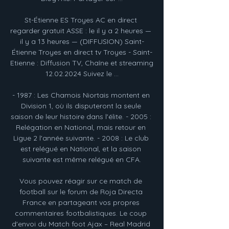
St-Étienne ES Troyes AC en direct 
regarder gratuit ASSE : le il y a 2 heures — 
il y a 13 heures — (DIFFUSION) Saint-
Étienne Troyes en direct tv Troyes - Saint-
Etienne : Diffusion TV, Chaîne et streaming 
12.02.2024 Suivez le ...

- 1987 : Les Chamois Niortais montent en 
Division 1, où ils disputeront la seule 
saison de leur histoire dans l'élite. - 2005 : 
Relégation en National, mais retour en 
Ligue 2 l'année suivante. - 2008 : Le club 
est relégué en National, et la saison 
suivante est même relégué en CFA.

Vous pouvez réagir sur ce match de 
football sur le forum de Roja Directa 
France en partageant vos propres 
commentaires footbalistiques. Le coup 
d'envoi du Match foot Ajax – Real Madrid 