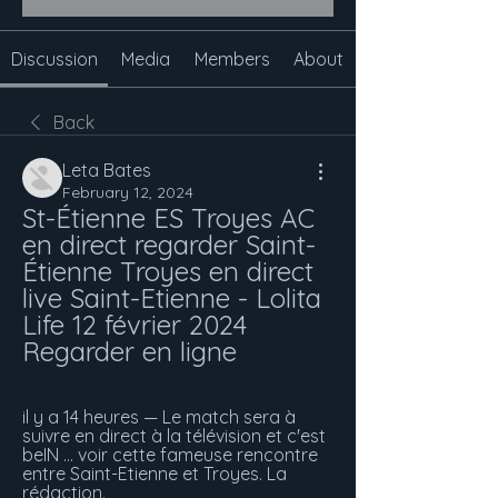
Discussion
Media
Members
About
Back
Leta Bates
February 12, 2024
St-Étienne ES Troyes AC 
en direct regarder Saint-
Étienne Troyes en direct 
live Saint-Etienne - Lolita 
Life 12 février 2024 
Regarder en ligne
il y a 14 heures — Le match sera à 
suivre en direct à la télévision et c'est 
beIN ... voir cette fameuse rencontre 
entre Saint-Etienne et Troyes. La 
rédaction.