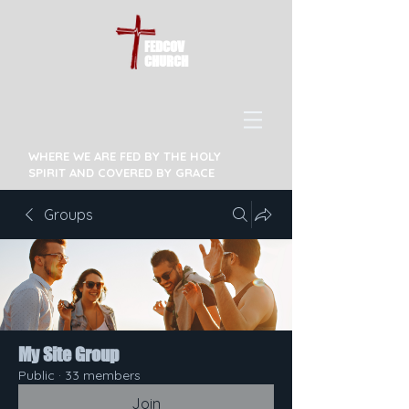
FEDCOV
CHURCH
WHERE WE ARE FED BY THE HOLY
SPIRIT AND COVERED BY GRACE
Groups
My Site Group
Public
·
33 members
Join