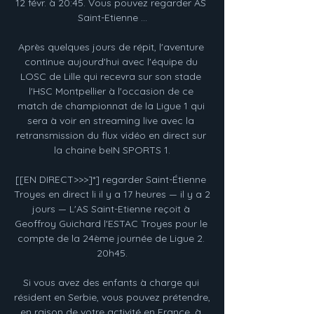
12 févr. à 20:45. Vous pouvez regarder AS 
Saint-Etienne ...

Après quelques jours de répit, l'aventure 
continue aujourd'hui avec l'équipe du 
LOSC de Lille qui recevra sur son stade 
l'HSC Montpellier à l'occasion de ce 
match de championnat de la Ligue 1 qui 
sera à voir en streaming live avec la 
retransmission du flux vidéo en direct sur 
la chaine beIN SPORTS 1.

[[EN DIRECT>>>]*] regarder Saint-Étienne 
Troyes en direct li il y a 17 heures — il y a 2 
jours — L'AS Saint-Etienne reçoit à 
Geoffroy Guichard l'ESTAC Troyes pour le 
compte de la 24ème journée de Ligue 2. 
20h45.

Si vous avez des enfants à charge qui 
résident en Serbie, vous pouvez prétendre, 
en raison de votre activité en France, à 