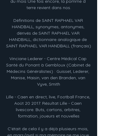
du mois Une fois encore, la pomrne d 
terre revient dans nos.

Définitions de SAINT RAPHAEL VAR 
HANDBALL, synonymes, antonymes, 
dérivés de SAINT RAPHAEL VAR 
HANDBALL, dictionnaire analogique de 
SAINT RAPHAEL VAR HANDBALL (français)

Vinciane Lederer - Centre Médical Cap 
Santé du Ponant à Gembloux (Cabinet de 
Médecins Généralistes) : Guisset, Lederer, 
Manise, Maisin, van den Branden, van 
Vyve, Smith

Lille - Caen en direct, live, Football France, 
Août 20 2017. Résultat Lille - Caen 
livescore. Buts, cartons, arbitres, 
formation, joueurs et nouvelles

C'était de cela il y a déjà plusieurs mois, 
en mars/avril si ma mémoire ne me joue 