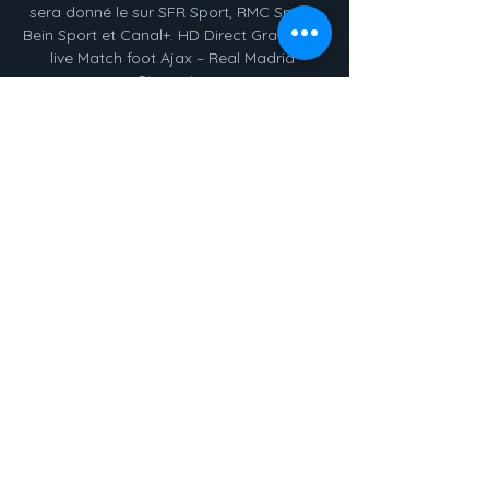
sera donné le sur SFR Sport, RMC Sport, 
Bein Sport et Canal+. HD Direct Gratuit Tv 
live Match foot Ajax – Real Madrid 
Streaming

St Étienne - Troyes match en direct Live 
du Lundi 12 février Pronostic : St Étienne - 
Troyes. Connectez-vous pour voir les 
pronostics des internautes ! Vous aurez 
ainsi accès à la répartition des pronos 
1N2 du match entre ...

Découvrez Sur les traces des Brûleurs de 
loups - L'homme et le loup en Dauphiné le 
livre de Thomas Pfeiffer sur decitre.fr - 
3ème libraire sur Internet avec 1 million de 
livres disponibles en livraison rapide à 
domicile ou en relais - 9782296098879

L’iPhone 7 Plus est doté de deux appareils 
photo 12 Mpx offrant un zoom haute 