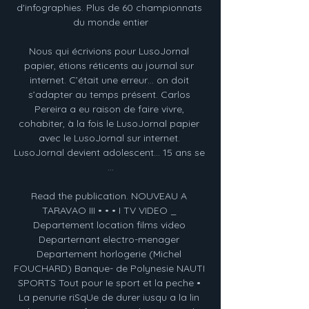
d'infographies. Plus de 60 championnats 
du monde entier

Nous qui écrivions pour LusoJornal 
papier, étions réticents au journal sur 
internet. C’était une erreur… on doit 
s’adapter au temps présent. Carlos 
Pereira a eu raison de faire vivre, 
cohabiter, à la fois le LusoJornal papier 
avec le LusoJornal sur internet. 
LusoJornal devient adolescent… 15 ans se 
…

Read the publication. NOUVEAU A 
TARAVAO III • • • I TV VIDEO _ 
Departement location films video 
Departernant electro-menager 
Departement horlogerie (Michel 
FOUCHARD) Banque- de Polynesie NAUTI 
SPORTS Tout pour Ie sport et la peche • 
La penurie riSqUe de durer iusqu a la lin 