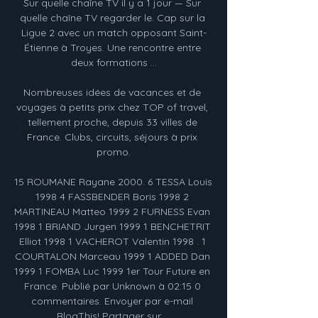
Sur quelle chaîne TV il y a 1 jour — Sur 
quelle chaîne TV regarder le. Cap sur la 
Ligue 2 avec un match opposant Saint-
Étienne à Troyes. Une rencontre entre 
deux formations ...

Nombreuses idées de vacances et de 
voyages à petits prix chez TOP of travel, 
tellement proche, depuis 33 villes de 
France. Clubs, circuits, séjours à prix 
promo.

15 ROUMANE Rayane 2000. 6 TESSA Louis 
1998 4 FASSBENDER Boris 1998 2 
MARTINEAU Matteo 1999 2 FURNESS Evan 
1998 1 BRIAND Jurgen 1999 1 BENCHETRIT 
Elliot 1998 1 VACHEROT Valentin 1998 . 1 
COURTALON Marceau 1999 1 ADDED Dan 
1999 1 FOMBA Luc 1999 1er Tour Future en 
France. Publié par Unknown à 02:15 0 
commentaires. Envoyer par e-mail 
BlogThis! Partager sur …
