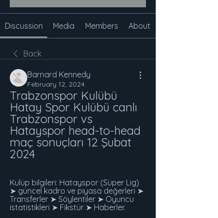
Discussion
Media
Members
About
Back
Barnard Kennedy
February 12, 2024
Trabzonspor Kulübü 
Hatay Spor Kulübü canlı 
Trabzonspor vs 
Hatayspor head-to-head 
maç sonuçları 12 Şubat 
2024
Kulüp bilgileri: Hatayspor (Süper Lig) 
➤ güncel kadro ve piyasa değerleri ➤ 
Transferler ➤ Söylentiler ➤ Oyuncu 
istatistikleri ➤ Fikstür ➤ Haberler.