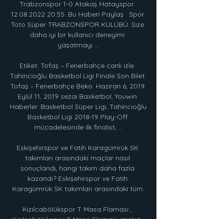
Trabzonspor 1-0 Atakaş Hatayspor. 
12.08.2022 20:55. Bu Haberi Paylaş : Spor 
Toto Süper TRABZONSPOR KULÜBÜ. Size 
daha iyi bir kullanıcı deneyimi 
yaşatmayı ...

Etiket: Tofaş – Fenerbahçe canlı izle. 
Tahincioğlu Basketbol Ligi Finale Son Bilet: 
Tofaş – Fenerbahçe Beko. Haziran 6, 2019 
Eylül 11, 2019 sezai Basketbol, Youwin 
Haberler. Basketbol Süper Ligi, Tahincioğlu 
Basketbol Ligi 2018-19 Play-Off 
mücadelesinde ilk finalist, …

Eskişehirspor ve Fatih Karagümrük SK 
takımları arasındaki maçlar nasıl 
sonuçlandı, hangi takım daha fazla 
kazandı? Eskişehirspor ve Fatih 
Karagümrük SK takımları arasındaki tüm.

Kızılcabölükspor T Masa Flaması , 