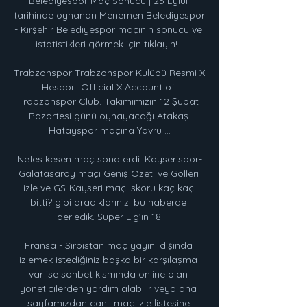
Belediyespor Maç Sonucu | 25 Eylül 
tarihinde oynanan Menemen Belediyespor 
- Kırşehir Belediyespor maçının sonucu ve 
istatistikleri görmek için tıklayın!...

Trabzonspor Trabzonspor Kulübü Resmi X 
Hesabı | Official X Account of 
Trabzonspor Club. Takımımızın 12 Şubat 
Pazartesi günü oynayacağı Atakaş 
Hatayspor maçına Yavru ...

Nefes kesen maç sona erdi. Kayserispor-
Galatasaray maçı Geniş Özeti ve Golleri 
izle ve GS-Kayseri maçı skoru kaç kaç 
bitti? gibi aradıklarınızı bu haberde 
derledik. Süper Lig’in 18.

Fransa - Sirbistan maç yayını dışında 
izlemek istediğiniz başka bir karşılaşma 
var ise sohbet kısmında online olan 
yöneticilerden yardım alabilir veya ana 
sayfamızdan canlı maç izle listesine 