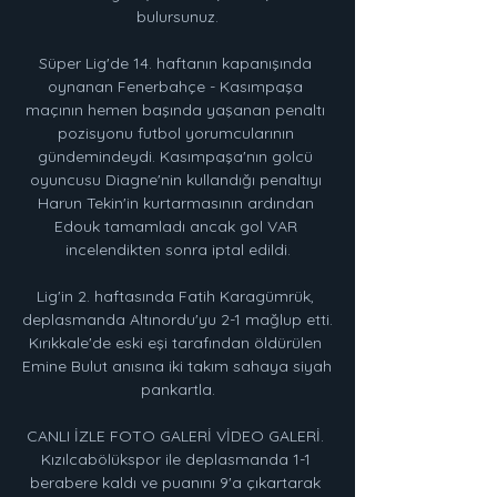
bulursunuz.

Süper Lig'de 14. haftanın kapanışında 
oynanan Fenerbahçe - Kasımpaşa 
maçının hemen başında yaşanan penaltı 
pozisyonu futbol yorumcularının 
gündemindeydi. Kasımpaşa'nın golcü 
oyuncusu Diagne'nin kullandığı penaltıyı 
Harun Tekin'in kurtarmasının ardından 
Edouk tamamladı ancak gol VAR 
incelendikten sonra iptal edildi.

Lig'in 2. haftasında Fatih Karagümrük, 
deplasmanda Altınordu'yu 2-1 mağlup etti. 
Kırıkkale'de eski eşi tarafından öldürülen 
Emine Bulut anısına iki takım sahaya siyah 
pankartla.

CANLI İZLE FOTO GALERİ VİDEO GALERİ. 
Kızılcabölükspor ile deplasmanda 1-1 
berabere kaldı ve puanını 9'a çıkartarak 