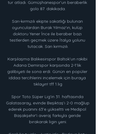
tur atladı. Gümüşhanespor’un beraberlik 
golo 87. dakikada.

Sarı-kırmızılı ekipte sakatlığı bulunan 
oyunculardan Burak Yılmaz'ın, kulüp 
doktoru Yener İnce ile beraber bazı 
testlerden geçmek üzere İtalya yolunu 
tutacak. Sarı kırmızılı.

Karşılaşma Balıkesirspor Baltok’un rakibi 
Adana Demirspor karşısında 2-1’lik 
galibiyeti ile sona erdi. Günün en popüler 
iddaa tercihlerini incelemek için buraya 
tıklayın! tff 1.lig

Spor Toto Süper Lig'in 31. haftasında 
Galatasaray, evinde Beşiktaş'ı 2-0 mağlup 
ederek puanını 63'e yükseltti ve Medipol 
Başakşehir'i averaj farkıyla geride 
bırakarak ligin yeni.
