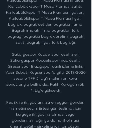
Kızılcabölükspor T Masa Flaması imalatı, 
Kızılcabölükspor T Masa Flaması satışı, 
Kızılcabölükspor T Masa Flaması fiyatları, 
Kızılcabölükspor T Masa Flaması fiyatı 
bayrak, bayrak çeşitleri bayrakçı flama 
Bayrak imalatı firma bayrakları türk 
bayrağı bayrakçı bayrak üretimi bayrak 
satışı bayrak fiyatı türk bayrağı.

Sakaryaspor Kocaelispor özet izle | 
Sakaryaspor Kocaelispor maç özeti.. 
Giresunspor Elazığspor canlı izleme linki. 
Yasir Subaşı Kayserispor'a gitti! 2019-2020 
sezonu TFF 3. Lig'in takımları kura 
sonuçlarıyla belli oldu.. Fatih Karagümrük 
1. Lig'e yükseldi.

FedEx ile ihtiyaçlarınıza en uygun gönderi 
hizmetini seçin. Ertesi gün teslimat için 
kuryeye ihtiyacınız olması veya 
gönderinizin ağır ya da hafif olması 
önemli değil – şirketiniz için bir çözüm 