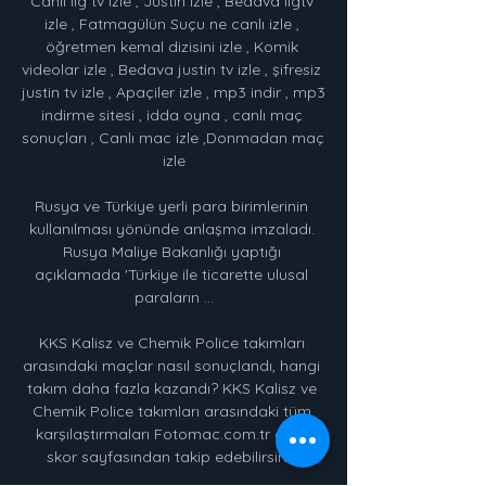
Canli lig tv izle , Justin izle , Bedava ligtv 
izle , Fatmagülün Suçu ne canlı izle , 
öğretmen kemal dizisini izle , Komik 
videolar izle , Bedava justin tv izle , şifresiz 
justin tv izle , Apaçiler izle , mp3 indir , mp3 
indirme sitesi , idda oyna , canlı maç 
sonuçları , Canlı mac izle ,Donmadan maç 
izle

Rusya ve Türkiye yerli para birimlerinin 
kullanılması yönünde anlaşma imzaladı. 
Rusya Maliye Bakanlığı yaptığı 
açıklamada 'Türkiye ile ticarette ulusal 
paraların …

KKS Kalisz ve Chemik Police takımları 
arasındaki maçlar nasıl sonuçlandı, hangi 
takım daha fazla kazandı? KKS Kalisz ve 
Chemik Police takımları arasındaki tüm 
karşılaştırmaları Fotomac.com.tr canlı 
skor sayfasından takip edebilirsiniz.
