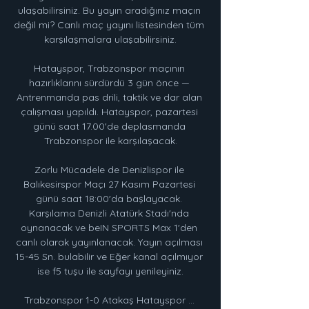
ulaşabilirsiniz. Bu yayın aradığınız maçın 
değil mi? Canlı maç yayını listesinden tüm 
karşılaşmalara ulaşabilirsiniz.

Hatayspor, Trabzonspor maçının 
hazırlıklarını sürdürdü 3 gün önce — 
Antrenmanda pas drili, taktik ve dar alan 
çalışması yapıldı. Hatayspor, pazartesi 
günü saat 17.00'de deplasmanda 
Trabzonspor ile karşılaşacak.

Zorlu Mücadele de Denizlispor ile 
Balıkesirspor Maçı 27 Kasım Pazartesi 
günü saat 18:00'da başlayacak. 
Karşılama Denizli Atatürk Stadı'nda 
oynanacak ve beIN SPORTS Max 1'den 
canlı olarak yayınlanacak. Yayın açılması 
15-45 Sn. bulabilir ve Eğer kanal açılmıyor 
ise f5 tuşu ile sayfayı yenileyiniz.

Trabzonspor 1-0 Atakaş Hatayspor ... 