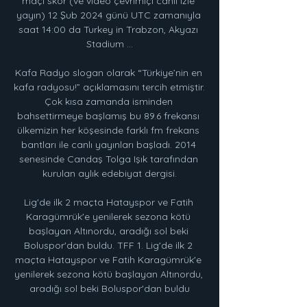
maçı skor (ve video çevrimiçi canlı izle 
yayın) 12 Şub 2024 günü UTC zamanıyla 
saat 14:00 da Turkey in Trabzon, Akyazı 
Stadium ...

Kafa Radyo slogan olarak “Türkiye’nin en 
kafa radyosu!” açıklamasını tercih etmiştir. 
Çok kısa zamanda isminden 
bahsettirmeye başlamış bu 89.6 frekansı 
ülkemizin her köşesinde farklı fm frekans 
bantları ile canlı yayınları başladı. 2014 
senesinde Candaş Tolga Işık tarafından 
kurulan aylık edebiyat dergisi.

Lig'de ilk 2 maçta Hatayspor ve Fatih 
Karagümrük'e yenilerek sezona kötü 
başlayan Altınordu, aradığı sol beki 
Boluspor'dan buldu. TFF 1. Lig'de ilk 2 
maçta Hatayspor ve Fatih Karagümrük'e 
yenilerek sezona kötü başlayan Altınordu, 
aradığı sol beki Boluspor'dan buldu
