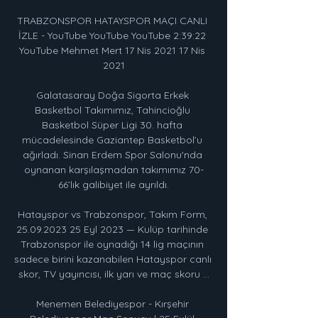
TRABZONSPOR HATAYSPOR MAÇI CANLI 
İZLE - YouTube YouTube YouTube 2:39:22 
YouTube Mehmet Mert 17 Nis 2021 17 Nis 
2021

Galatasaray Doğa Sigorta Erkek 
Basketbol Takımımız, Tahincioğlu 
Basketbol Süper Ligi 30. hafta 
mücadelesinde Gaziantep Basketbol’u 
ağırladı. Sinan Erdem Spor Salonu'nda 
oynanan karşılaşmadan takımımız 70-
66’lık galibiyet ile ayrıldı.

Hatayspor vs Trabzonspor, Takım Form, 
25.09.2023 25 Eyl 2023 — Kulüp tarihinde 
Trabzonspor ile oynadığı 14 lig maçının 
sadece birini kazanabilen Hatayspor canlı 
skor, TV yayıncısı, ilk yarı ve maç skoru ...

Menemen Belediyespor - Kırşehir 