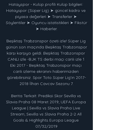
Hatayspor - Kulüp profili Kulüp bilgileri: 
Hatayspor (Süper Lig) ➤ güncel kadro ve 
piyasa değerleri ➤ Transferler ➤ 
Söylentiler ➤ Oyuncu istatistikleri ➤ Fikstür 
➤ Haberler.

Beşiktaş Trabzonspor özeti izle! Süper Lig 
günün son maçında Beşiktaş Trabzonspor 
karşı karşıya geldi. Beşiktaş Trabzonspor 
CANLI izle -BJK TS derbi maçı canlı izle 1 
Eki 2017 - Beşiktaş Trabzonspor maçı 
canlı izleme ekranını haberimizden 
görebilirsiniz. Spor Toto Süper Lig'in 2017-
2018 İlhan Cavcav Sezonu 7.

Berita Terkait: Prediksi Skor Sevilla vs 
Slavia Praha 08 Maret 2019; UEFA Europa 
League | Sevilla vs Slavia Praha Live 
Stream; Sevilla vs Slavia Praha 2-2 All 
Goals & Highlights Europa League 
07/32/2019
