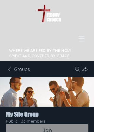
FEDCOV
CHURCH
WHERE WE ARE FED BY THE HOLY
SPIRIT AND COVERED BY GRACE
Groups
My Site Group
Public
·
33 members
Join