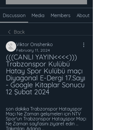
Discussion
Media
Members
About
Back
Viktor Onishenko
February 11, 2024
(((CANLI YAYIN<<<<))) 
Trabzonspor Kulübü 
Hatay Spor Kulübü maçı 
Diyagonal E-Dergi 17.Sayı 
- Google Kitaplar Sonucu 
12 Şubat 2024
son dakika Trabzonspor Hatayspor 
Maçı Ne Zaman gelişmeleri için NTV 
Spor'un Trabzonspor Hatayspor Maçı 
Ne Zaman sayfasını ziyaret edin ... 
Takımları. Adana ...