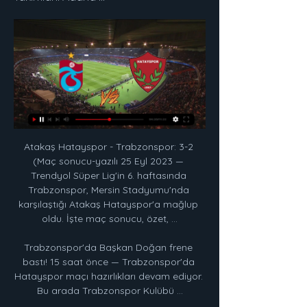
Atakaş Hatayspor - Trabzonspor: 3-2 (Maç sonucu-yazılı 25 Eyl 2023 — Trendyol Süper Lig'in 6. haftasında Trabzonspor, Mersin Stadyumu'nda karşılaştığı Atakaş Hatayspor'a mağlup oldu. İşte maç sonucu, özet, ...

Trabzonspor'da Başkan Doğan frene bastı! 15 saat önce — Trabzonspor'da Hatayspor maçı hazırlıkları devam ediyor. Bu arada Trabzonspor Kulübü ...

Darüşşafaka Tekfen - TEKSÜT Bandırma BK arasında 05.01.2020 tarihinde oynanacak olan basketball maçını izlemek için maç saati 15:15'da BetCup TV - Canlı Maç İzle'den izleyebilirsiniz.

Son Dakika Flaş Haberler - Büyükçekmece Güzelce Mahallesi'nde bulunan 3 katlı apartmanın giriş katında patlama meydana geldi. Büyükçekmece Belediye Başkanı Hasan Akgün: "Patlama içki imalathanesinde kullanılan alkolün sıkışması nedeniyle meydana geldi" açıklaması yaparken, 1'i ağır 3 kişi yaralandı.

Piserro Kahramanmaraşspor - Kardemir Karabükspor: 1-0 (Maç Özeti) TFF 2'nci Lig Kırmızı Grup'un 14'üncü haftasında Piserro Kahramanmaraşspor, sahasında konuk ettiği Kardemir Karabükspor'u 1 …

Beşiktaş Maçı Hangi Kanalda? Saat Kaçta? Beşiktaş maçlarının ileriye dönük 30 günlük programı listelenmiştir. Sporekrani.com ve Spor Ekranı mobil uygulamaları aracılığıyla Beşiktaş maçlarının hangi kanalda yayınlandığını takip edeblilirsiniz.

Fatsa Belediyespor ve Ofspor takımları arasındaki maçlar nasıl sonuçlandı, hangi takım daha fazla kazandı? Fatsa Belediyespor ve Ofspor takımları arasındaki tüm karşılaştırmaları.

Sarıyer SK Eyüpspor canlı maç skoru (ve çevrimiçi canlı video yayını) 23.2.2019. günü UTC zamanıyla saat 10:30 da Turkey in Istanbul, Yusuf Ziya Öniş Stadium içinde TFF 2. Lig, Beyaz Grup, Turkey.

Trabzonspor | Trabzon Trabzonspor. 1022354 likes · 24655 talking about this. Trabzonspor Kulübü Resmi Facebook Sayfası (Official Facebook Page of Trabzonspor) Atakaş Hatayspor maçı ...

İstanbul Sarıyer Dini Yayın Radyoları Canlı Radyo Dinle radyolari listesi burada İstanbul Sarıyer Dini Yayın Radyoları Canlı Radyo Dinle türünde pop arabeks ozgun fantazi yabanci yayin …

Erkek Milli Takımlar Başantrenörü Emanuele Zanini, ilk etabı 17-18-19 Haziran tarihlerinde İzmir’de oynanacak olan Dünya Ligi’ne hazırlanan A Erkek Milli Voleybol Takımı’nın geniş aday kadrosunu açıkladı.

Son Dakika Flaş Haberler - Ankara'da, Hacettepe Teknokent AŞ ile ilgili Fetullahçı Terör Örgütü/Paralel Devlet Yapılanması (FETÖ/PDY) soruşturması kapsamında Ankara ve İstanbul'da haklarında gözaltı kararı verilen 9 şüpheliden 4'ü yakalandı. - Sayfa 1. canlı yayın; yayın akışı.

Tarsus İdman Yurdu:1 Yılport Samsunspor:2 (Maç Sonucu) TFF 2. Lig Beyaz Grubun 21. haftasında Yılport Samsunspor, Tarsus İdman Yurdu’nu 2-1 mağlup etti.

Arama motoru alanında giderek yükselen bir isim olan Yandex, Üç Büyükler için özel olarak tasarladığı Yandex Browser Beşiktaş, Yandex Browser Galatasaray ve Yandex Browser Fenerbahçe tarayıcılarını yenileyerek daha da kullanışlı hale getirildi.Yandex'in uzun bir süre önce kullanıcıların beğenisine sunduğu bu özel tarayıcılar Galatasaray, Beşiktaş ve Fenerbahçe.

TFF 1. Lig play-off yarı final ilk maçında Bursaspor ile Adana Demirspor 0-0 berabere kaldı. Karşılaşmanın rövanşı ise 26 Temmuz Pazar günü Adana yapılacak.

Gençlerbirliği - Başakşehir maçını canlı, şifresiz izlemek isteyen sporseverler, internet ortamında 'Gençlerbirliği - Başakşehir canlı izle, Gençlerbirliği - Başakşehirşifrsiz izle, Gençlerbirliği - Başakşehir beIN Sports izle' araştırması yapmaya başladı.

A. Hatayspor 1 - 1 Trabzonspor Maç Sonu | @NTVSpor YouTube YouTube 43:45 YouTube NTV Spor 6 May 2022 6 May 2022

Fenerbahçe U21 Takımı, Fenerbahçe Spor Kulübünün TFF A2 Ligi'nde bulunan futbol takımıdır. İç saha maçlarını Fenerbahçe Dereağzı Lefter Küçükandonyadis Tesisleri'nde bulunan sahada yapmaktadır. Fenerbahçe A2 Futbol Takımı'nın 4 A2 Ligi şampiyonluğu, 12 B Takımlar İstanbul Ligi şampiyonluğu, 18 Gençler İstanbul Ligi şampiyonluğu ve bir kez de Olympia Laupheim.

süper lig 2019-2020 sezonu 21. haftası itibariyle ilk 7'de bulunan takımları en çok üzen takım durumundadır. beşiktaş hariç tüm takımlara karşı birer kez oynayan göztepe, ilk 7'den galatasaray, beşiktaş, trabzon ve alanya'yı mağlup etmiş ve fenLive Stream Data Google Play. VIP. Buy VIP Dropping Odds Gone Odds. API Pricing ⚽ Fußball ⚽ Fußball Cricket Rugby Union American Football Tennis Snooker ⚾ Baseball.

Adana Demirspor, Bursaspor, Akhisarspor ve Fatih Karagümrük takımları play-off mücadelesi verecek. Play-off eşleşmeleri ve maçların hangi tarihte oynanacağı da belli oldu. Geçtiğimiz yıl Süper Lig'den düşen Akhisarspor ile 2. Lig'den çıkan Fatih Karagümrük, TFF 1. Lig play-off yarı finalinde karşı karşıya gelecek.

Belediye Derincespor - Karşıyaka maçı ne zaman, nerede, saat kaçta, hangi kanalda? 68 Aksaray Belediyespor - 1928 Bucaspor maçı ne zaman, nerede, saat kaçta, hangi kanalda?

2019-9-26 · 4-2 Galatasaray Göztepe 1-0 Yeni Malatyaspor [aet, 3-5 pen] [Feb 28] Kasımpaşa 1-2 Akhisarspor Semifinals First Legs [Apr 2] Galatasaray 0-0 Yeni Malatyaspor [Apr 3] Ümraniyespor 0-1 [Apr 24] Akhisarspor 1-0 Ümraniyespor [Apr 25.

ATAKAŞ HATAYSPOR TRABZONSPOR A.Ş. ATAKAŞ HATAYSPOR TRABZONSPOR A.Ş. - Türkiye Futbol Federasyonu Resmi İnternet Sitesi - Milli Takımlar, Süper Lig, Puan cetveli, Fikstür,TFF 1. Lig, TFF 2.

Yenisey Krasnoyarsk son dakika transfer haberleri, Yenisey Krasnoyarsk fikstürü, maç sonuçları, kadrosu, puan durumu ve daha fazlası için www.tr.beinsports.com.tr adresini ziyaret edin. …

Anadolu Bagcilar Spor takımının kadrosu, teknik direktörü, sakat ve cezalı futbolcuları, fikstür ve sonuçları Yeniasır.com.tr canlı skor sayfasında bulabilirsiniz.

Fox Ana Haber Canlı İzle 01 Ocak 2020 - Fatih Portakal ile Fox Ana Haber. Türkiye'nin en çok izlenen haber bültenlerinden biri olan Fatih Portakal İle Fox Ana Haber günün en sıcak gelişmelerini ve haberlerin perde arkasına ilişkin detayları yakından takip etmenizi sağlıyor.

Haberimizden, Adana Demirspor ile Fatih Karagümrük'ü karşı karşıya getirecek olşan TFF 1. Lig Play-Off finali hakkında bilgi edinebilir; zorlu geçmesi beklenen mücadelenin canlı yayın.

Trabzonspor, Hatayspor Maçına Odaklandı: Abdullah Avcı 12 saat önce — Trabzonspor, Hatayspor Maçına Odaklandı: Abdullah Avcı Takımı Motive Ediyor Teknik direktör Abdullah Avcı da kritik Hatay maçı öncesi ...

Türkiye Futbol Federasyonu, korona virüs tedbirleri kapsamında ertelenen TFF 1. Lig'de 29, 30, 31 ve 32. hafta karşılaşmalarının programını açıkladı. 1. Lig, 19. Haziran Cuma günü oynanacak Giresunspor-Adanaspor ve İstanbulspor-Hatayspor maçları ile başlayacak.

İstanbul Teknik Üniversitesi (İTÜ) Rektörü Prof. Dr. Mehmet Karaca ve Doğa Koleji Yönetim Kurulu Başkanı Serhat Özeren, Doğa Kolejinin Türkiye genelindeki tüm eğitim yöneticileri ile tanışma toplantısında bir araya geldi.Tanışma toplantısında, Doğa Kolejinin İstanbul Teknik Üniversitesi’nin desteğini alarak yeni bir döneme başladığı vurgulandı.

Hatayspor, Trabzonspor maçı hazırlıklarını tamamladı 12 saat önce — Bordo-beyazlılar, TFF Riva Hasan Doğan Milli Takımlar Kamp ve Eğitim Tesisleri'nde Teknik Direktör Volkan Demirel yönetiminde 1 saat antrenman ...

Pınar Karşıyaka, Fenerbahçe Beko'yu 68-57 Mağlup Etti Semih Erden Haberleri - ING Basketbol Süper Ligi’nin 10. haftasında Pınar Karşıyaka, sahasında Fenerbahçe Beko’yu 68-57.

Euroleague’in 3. haftasında Anadolu Efes, konuk olduğu İspanya temsilcisi Valencia Basket’i 83-78 mağlup etti. Valencia kentindeki La Fonteta Spor Salonu’nda oynanan mücadeleye iyi başlayan ev sahibi Valencia Basket, ilk çeyreğini 27-23 önde geçtiği mücadelenin devre arasına da 46-39 üstünlükle girdi.

Mücedele edecek iki takım 9 aralık 2017 tarihinde saat 13:00'da canlı yayın olarak bein sport ekranlarından izlenebilecek. Karşılaşmanın heyecanlı geçeceği gözlemlenirken Erzurumspor Adana Demirspor maçının tm detayları yakında güncellenip eklenecektir.

Besiktas galatasaray live stream justin tv. Datum van publicatie: 11.12.2018. Yapmanız gereken bilgisayar, akıllı telefon gibi cihazlarınızdan internete bağlanmak ve ücretsiz yayın akışı sunan web sitelerine ulaşmaktır.

SARI KARTLAR: Polat, Taygun (Kızılcabölükspor) - Birkan, Muhammed, Hüseyin Sapsağlam, Ali Can (Tokatspor) TFF 3'üncü Lig 1'inci Grup'ta Kızılcabölükspor, sahasında Tokatspor’u Ertuğrul, Mustafa Ethem ve Taygun’un kaydettiği gollerle 3-0 mağlup etti.

Başakşehir Göztepe ibfk İstanbul Başakşehir maçı izle İstanbul Başakşehir son dakika haberleri İstanbul Başakşehir tv Medipol transfer haberi İstanbul Başakşehir transfer İstanbul Başakşehir Watch. admin. Ocak 2, 2020 Watch Takımımız Minik Yiğidoları Konuk Etti.. Süperlig Maç Özetleri.

Sarıyer ve Hacettepe SK takımları arasındaki maçlar nasıl sonuçlandı, hangi takım daha fazla kazandı? Sarıyer ve Hacettepe SK takımları arasındaki tüm karşılaştırmaları Fotomac.com.tr canlı skor sayfasından takip edebilirsiniz.

Menemen'de derbi zamanı. TFF 1. Lig'de 26. hafta mücadelesinde Ekol Göz Menemenspor yarın İzmir derbisinde Altay'ı konuk edecek. Menemen İlçe Stadı'nda saat 19.00'da başlayacak müsabakayı Emre Malok yönetecek.

Sarıyer SK Sakaryaspor canlı maç skoru (ve çevrimiçi canlı video yayını) 21.5.2019. günü UTC zamanıyla saat 13:00 da Turkey in Istanbul, Yusuf Ziya Öniş Stadium içinde TFF 2. Lig, Promotion Playoffs, Turkey.

Samsunspor Hacettepe maçı canlı yayın nasıl izlerim? - Samsunspor Canlı Yayın Haberleri TFF 2.Ligin 12. Haftasında Hacettepe ile karşılaşacak olan Yılport Samsunspor'da taraftarlar maçı canlı …

Fikstür sayfasında Lech Poznań II takımının güncel ve geçmiş sezonlarına ait maç fikstürüne ulaşabilirsiniz. Yapacağınız turnuva seçimine göre, Lech Poznań II takımının bu turnuvalarda aldığı sonuçlar önünüze gelecektir. Tercih etmeniz halinde ev sahibi ve …

Beşiktaş Galatasaray maçı ne zaman hangi kanalda saat kaçta? 12 Ağustos 2016 Cuma 09:45 - Son Güncelleme 12 Ağustos 2016 Cuma 10:45 Spor Toto Süper Lig'de gelecek hafta başlayacak 2016.

Adana Demirspor Bursaspor maçı canlı izleme linki CANLI İZLEMEK İÇİN TIKLAYIN ! Ligde aldığı üst 