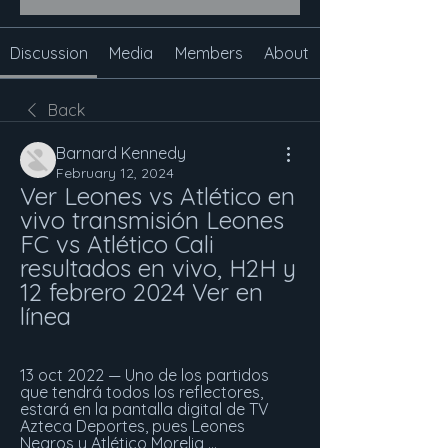
Discussion
Media
Members
About
Back
Barnard Kennedy
February 12, 2024
Ver Leones vs Atlético en 
vivo transmisión Leones 
FC vs Atlético Cali 
resultados en vivo, H2H y 
12 febrero 2024 Ver en 
línea
13 oct 2022 — Uno de los partidos 
que tendrá todos los reflectores, 
estará en la pantalla digital de TV 
Azteca Deportes, pues Leones 
Negros y Atlético Morelia ...