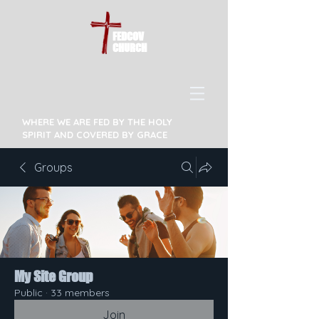
FEDCOV
CHURCH
WHERE WE ARE FED BY THE HOLY
SPIRIT AND COVERED BY GRACE
Groups
My Site Group
Public
·
33 members
Join