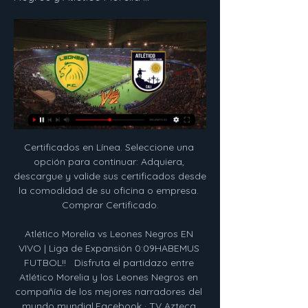
Certificados en Línea. Seleccione una opción para continuar: Adquiera, descargue y valide sus certificados desde la comodidad de su oficina o empresa. Comprar Certificado.

Atlético Morelia vs Leones Negros EN VIVO | Liga de Expansión 0:09HABEMUS FUTBOL!!   Disfruta el partidazo entre Atlético Morelia y los Leones Negros en compañía de los mejores narradores del mundo mundial.Facebook · TV Azteca Deportes · 25 mar 2021

Regatas cerró anoche el repechaje frente a Comunicaciones, en un juego durísimo: 94-89. El goleador del vencedor fue Dolwire con 20 puntos y del perdedor, Swann con 22. La serie quedó 2-0 para el equipo de Paolo Quinteros. Ahora será el rival de Instituto, a quién recibe el miércoles en Corrientes.

Ver el infográfico sobre Canuelas FC vs Deportivo Laferrere - Sporticos.com - es un servicio web que presenta la información de los partidos de futbol por medio de atractivos infográficos

Deportivo La Guaira vs Atlético Nacional EN VIVO ONLINE: Copa. Hace 23 horas. Sigue EN VIVO ONLINE Deportivo La Guaira vs Atlético Nacional, por Copa Libertadores 2019. HOY jueves 07 de febrero minuto a minuto EN. deportes.canalrcn.com

El partido entre Polonia U20 y Colombia U20 se celebrará el 23.05.2019, a la hora 16:30.El lugar del encuentro, que promete ser muy emocionante, será Łódź. El encuentro forma parte de los partidos de: FIFA U-20 World Cup, Fútbol.

Consiga nuestros pronósticos y sigue el resultado de tus apuestas en directo del partido Laferrere vs. Deportivo Merlo de Primera C (Fútbol) el 26.05.2019.

El Alianza, dirigido por el técnico colombiano Wilson Gutiérrez, venció por 2-0 al Chalatenango en la décima cuarta jornada del torneo Apertura de El Salvador y ya le saca ocho puntos de ventaja a su escolta, el Sonsonate.

La gorra New Era 59Fifty de Piratas de Campeche tiene un camuflajeado especial para que te veas increíble. La colección LMB Camo Pack 2019 fue creada para que toda la temporada apoyes a tu equipo y lleves su escudo bordado al frente.

Francia vs España, semifinal del Mundial Sub-20 femenino en directo Fútbol Femenino Se juega ante las anfitrionas llegar a la primera final en esta competición

Análisis del Sevilla Atlético: dudas en un comienzo aterrador. Fuente: Canal Amarillo. El de Huévar del Aljarafe apenas tiene 18 años y ya lleva dos en la categoría de plata. Talento en estado puro que se abrió paso la campaña pasada . Apenas unos meses pueden cambiarlo todo.

La temporada de Unionistas de Salamanca, a falta de dos jornadas para el final, ya es sobresaliente. El objetivo de la permanencia está cumplido con creces pero en este último tramo los charros todavía quieren darse un último gustazo en forma de premio gordo. Aspiran a entrar en los puestos que dan derecho a jugar …

En este momento, hay 13 partidos televisados en vivo de 3 competiciones distintas. El próximo partido que transmite el canal será el Real Garcilaso - D. Municipal de Liga 1 que se disputará el próximo viernes, 25 de octubre de 2019 a las 22:00.

ANFP falló contra Palestino y el Morning jugará Copa Chile. La ANFP emitió su fallo sobre la demanda interpuesta por Santiago Morning contra Palestino, en la cual el elenco 'microbrusero' afirmó que los 'árabes' no cumplieron el reglamento.

Fútbol Leones vs Atletico FC Cali Primera B 12/02/2024 hace 2 días — Cómo ver el partido? La transmisión legal del partido en excelente calidad pronto estará disponible a través del enlace. Solo necesita: 1.

Ve el perfil de Lan Dai Catalan Mazariegos en LinkedIn, la mayor red profesional del mundo. Lan Dai tiene 1 empleo en su perfil. Ve el perfil completo en LinkedIn y descubre los contactos y empleos de Lan Dai en empresas similares.

El punta marcó su primer gol como rojiblanco para abrir el marcador contra el Villarreal en un partido cerrado por 2-0. Tras su doblete en Anoeta, los dos de cabeza, hizo el tercero contra el Alavés (0-4) y el segundo contra el Celta (2-0). Pero después de esos dos partidos regresó la

Real Unión Salamanca CF Uds en directo: Consulta el resultado del partido Real Unión Salamanca CF Uds en vivo y sigue el marcador en directo gracias a nuestro livescore. Partido …

Sigue en vivo y online el duelo entre Audax Italiano y Curicó Unido por la decimotercera fecha del torneo. Sigue en vivo y online el duelo entre Audax Italiano y Curicó Unido por la decimotercera fecha del torneo.

Usted puede ver una transmisión en vivo en línea de la cortulua vs deportivo pereira el mejor sitio de streaming RojaDirecta. En Roja Directa es posible que usted y nuestros usuarios ver eventos deportivos en directo streaming de todo el mundo de forma gratuita, incluyendo cortulua vs deportivo pereira.

Mientras, la plantilla del Villanovense afronta con la máxima ilusión la visita del Sevilla, una "fiesta" para afición y jugadores, pero en la que no van a "regalar nada", según advirtió en la víspera su técnico, Julio Cobos, con pasado sevillista, pues jugó en los años 90 en el Sevilla Atlético.

Unionistas de Salamanca vs Guijuelo el resultado en vivo en la liga 3 liga española. Presentamos el resultado en vivo, la composición de los equipos antes del partido, los goleadores, las estadísticas y la tabla de posiciones

Consulta todos los datos y estadísticas del partido entre México vs Cuba de Copa Oro Concacaf 2019. Mapas de calor, estrategia y análisis en vivo

14:30 Giro de Italia 2019: la etapa 11, en directo | Buenas tardes y bienvenidos al seguimiento, en directo, de la etapa 11 del Giro de Italia que empieza en Carpi y finaliza en Novi Ligure. La etapa 11 tiene un recorrido total de 221 kilómetros y empieza este miércoles después de la victoria de Démare de este martes.

http://www.gijon.es/noticias/show/43131-abierta-convocatoria-de-ayudas-a-estudiantes-para-compartir-vivienda-curso-2019-2020 43131 es fecha-actualizacion2019-10-31 20.

El Recoletas Atlético Valladolid disputará este miércoles (20:30 horas) en Huerta del Rey la décima jornada de la Liga Asobal ante el Helvetia Anaitasuna, actual segundo clasificado de la competición gracias a un espectacular inicio de temporada. El choque será transmitido en directo …

El 14 de julio de 1920 se inauguró el estadio del C.A. Sportivo Barracas, en Luzuriaga e Iriarte, el más grande entonces existente en Buenos Aires, donde se jugó el Campeonato Sudamericano de 1921, primero ganado por el seleccionado argentino.

Atlético San Luis vs León EN VIVO: Mira aquí el minuto a 23 nov 2023 — La ronda del Play-In del Apertura 2023 comienza este día y el ganador de Atlético San Luis vs León va directo a Liguilla; en vivo por aquí.

BBVA Previsión AFP Es una empresa constituida en el año 1997 para Administrar Fondos de Pensiones en Bolivia. Nuestra Misión Es contribuir al bienestar de la Sociedad Boliviana a través de pensiones justas y dignas, creando valor para el Cliente y el Accionista.

Leones FC vs Atlético Cali resultados en vivo, H2H y El marcador en vivo Leones FC Atlético Cali (y el video online en vivo) comienza el 12 feb 2024 a las 21:00 horas UTC en Primera B, Apertura, Colombia.

Ver Gratis Leones de Itagui vs Atlético Nacional EN VIVO 3 oct 2018 — Ver Gratis Leones de Itagui vs Atlético Nacional EN VIVO ONLINE Copa Colombia (Hoy 3 de octubre) en el estadio Ditaires de Itagüí.

estimaciÓn de la poblaciÓn total del distrito de san miguelito, por corregimiento, segÚn sexo y grupos de edad: al 1º de julio del aÑo 2000 josé domingo espinar mateo iturralde ot . total 311,398 40,569 51,902 37,102 12,936 17,976 34,169 50,880 38,437 27,427

Ferro Carril Oeste Club Deportivo Hispano Americano en directo: Consulta el resultado del partido Ferro Carril Oeste Club Deportivo Hispano Americano en vivo y sigue el marcador en directo gracias a nuestro livescore. Partido Super 20, Group C jugado el 13/10/19 23:00

Somos Ana Corrales y Pedro García, Licenciados en Psicología (Especialidad Psicología Deportiva) por la Universidad de Valencia, colaboradores adscritos al Área de Psicología Deportiva del Club Balonmano Morvedre.

Atlético San Luis vs León : Horario, canal, TV, cómo y dónde 22 nov 2023 — streaming de Star+, el duelo estará disponible por esta vía. Cómo ver en vivo online el Atlético San Luis vs León del Play-In. Como es una ...

BOE-A-2015-10956 Resolución de 8 de octubre de 2015, de la Dirección General de Política Universitaria, por la que se aprueba la relación definitiva de admitidos y excluidos a la realización de la prueba objetiva correspondiente al acceso al título de Enfermero Especialista en Enfermería Pediátrica.

En 6ta división el resultados no modificaría las ubicaciones por porcentuales, ya que ninguno de los dos alcanza la línea de los clasificados. En 5ta, Sarmiento igualaría de ganar a Independiente (rojo), en el porcentaje pero el partido jugado entre sí finalizó con ventaja del conjunto tandilense por 3 a 0. También tema solucionado.

¡Tigres de Quintana Roo asalta barco ‘Pirata’! Sencillos remolcadores de Manny Rodríguez y Francisco Córdoba en la quinta entrada permitieron a los Tigres de Quintana Roo tomar una ventaja en la quinta entrada que ya no perderían, para terminar venciendo 5-3 a Piratas de Campeche, al iniciar serie en el estadio Nelson Barrera Romellón.

Horario y dónde ver Leones Negros vs Morelia 13 oct 2022 — Uno de los partidos que tendrá todos los reflectores, estará en la pantalla digital de TV Azteca Deportes, pues Leones Negros y Atlético Morelia ...

Luego de sumar 5 victorias consecutivas en patio ajeno, los Leones de Yucatán retornan al parque “Kukulcán” con la intención de seguir sumando éxitos que los mantenga en la pelea por la cima de la Zona Sur de la Liga Mexicana de Béisbol. Sin duda será una semana de …

El Portimonense Sporting Clube es un club de fútbol portugués de la ciudad de Portimão. Fue fundado en 1914 y juega en la Primeira Liga. Para la temporada 2010-2011 logró volver a jugar en la Liga Sagres después de más de 20 años de permanecer en el ascenso del fútbol portugués, aunque su estadía en Primera División sería so