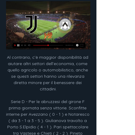
Al contrario, c’è maggior disponibilità ad aiutare altri settori dell’economia, come quello agricolo o automobilistico, anche se questi settori hanno una rilevanza diretta minore per il benessere dei cittadini.

Serie D - Per le abruzzesi del girone F prima giornata senza vittorie. Sconfitte interne per Avezzano ( 0 - 1 ) e Notaresco ( da 3 - 1 a 3 - 5 ). Giulianova travolto a Porto S.Elpidio ( 4 - 1 ). Pari spettacolare tra Vastese e Chieti ( 2 - 2 ). Pineto boccato in casa dal Fiuggi ( 0 - 0 ). Di seguito tutti i risultati

Ad Asti, Cuneo e Alessandria tutte le scuole di ogni ordine e grado, gli asili e le scuole d'infanzia rimarranno chiuse domani, venerdì 1 febbraio, e sabato 2 febbraio, per la nevicata prevista per questa notte e venerdì, quando anche a Torino potrebbe esserci la più grande nevicata degli ultimi anni.

Servendosi dell’esperienza diretta di utenti e operatori il libro racconta il percorso triennale del Centro Diurno “Arya” (DDP ASUR Marche AV 2), unica struttura pubblica ad alta specializzazione per doppia diagnosi nellaregione Marche, nata sulla base dell’esperienza decennale della prima U.O. di comorbilità psichiatrica campana...

[DIRETTA!] Juve - Udinese In Diretta streamin... 46 minuti fa — Juventus-Udinese, in programma lunedì 12 febbraio alle ore 20:45, sarà trasmessa in diretta e in esclusiva su DAZN tramite Smart TV, ...

On line della testata televisiva “Tg Avellino” – Prima tivvù -Registrazione Tribunale di Avellino n° 353 del 6.9.1997 – Iscrizione R.O.C. al n° 8813 Coordinamento redazionale: Enzo Di Micco, Antonella Gensale. Coordinamento: Manuele Angheloni.

Europa League: Arsenal-Napoli 2-0 – Calcio – ANSA. Scritto il 12 Aprile 2019 da notizieonlineabruzzo. Trasferta negativa per il Napoli a Londra nell’andata dei quarti di finale di Europa League, vinta2-0 dall’Arsenal di Unai Emery. (ANSA)

Il commissario tecnico Federico Guidi, per l'amichevole internazionale della Nazionale Under 19 contro i pari età della Croazia, in programma oggi a Gorizia, ha convocato due calciatori di serie C: Roberto Biancu, centrocampista classe 2000 dell'Olbia alla prima chiamata, e Matteo Stoppa, attaccante pari età del Novara che ha già segnato in.

Al Brianteo va in scena un duello lombardo-marchigiano. MONZA I brianzoli, reduci dal KO a Bergamo con l'Albinoleffe, restano a quota 54. FERMANA Passo lento, quello della Fermana (3 punti in 5 gare), ottava della classe, con 47 punti. ALTRI DATI I brianzoli vantano un buon ruolino interno. I marchigiani hanno perso metà (9/18) delle gare esterne.

16 Settembre 2019. Serie D video: Borgosesia – Chieri 1-1. Share. Etichette: Borgosesia Calcio Chieri Calcio. Seguici: Articolo successivo Serie D video: Verbania – Prato 1-5; Articolo. Le Partite in Diretta.

Unión La Calera. posto 3.. CD Palestino - La Calera . 1:1 (1: 1) Questa partita non è stata visitata da nessun altro utente di TM . Per usare questa funzione è necessario la registrazione gratuita sul nostro sito. Clicca qui per registrarti.

con il Parma non sono andati male? per carità, ognuno vede il calcio come vuole, per me hanno fatto una prova scadente salvati da un episodio extra campo dopo il 2-2 non son mai stati nelle condizioni di poter vincere, giocando in casa io dico di aspettare con certe sentenze, pancrazio sta già palesando malessere perchè sa che con.

Napoli-Udinese: dove vederla in diretta streaming 27 set 2023 — Juventus e Udinese chiudono con il posticipo del lunedì sera la 24esima giornata di Serie A. Reduce dalla sconfitta nel big match contro l'Inter ...

Il Torino vince al suo esordio stagionale al Filadelfia e supera con un roboante 5 a 1 il Bologna. Con il successo i granata si allontanano dalla zona playout e possono tirare una vera boccata d’ossigeno. Da quando è iniziato il campionato i ragazzi di Sesia non erano mai

Non accade più nulla negli ultimi cinque minuti di recupero: il Bitonto espugna Francavilla per 3-1 e parte col piede giusto. Primi tre punti in classifica, con una prestazione cinica, letale ma anche di sofferenza e carattere. Ora, con entusiasmo e fiducia, testa al Gladiator: domenica

Ecco il video di Reggio Audace Feralpisalò, partita terminata 4-1 nella prima giornata del girone B del campionato di Serie C 2019-2020 che inizia dunque benissimo per la squadra emiliana, neopromossa e a caccia degli antichi splendori. Al Mapei Stadium il Reggio Audace piega la Feralpisalò …

Alle ore 15:00, presso il C.S. Figliolia di Baronissi, sono affrontate Salernitana e Benevento e Palermo, match valido per la 3°g. del Campionato Under 17 A e B. Un derby sentito tra le due compagini quello disputatosi qualche ora fa e che ha visto i ragazzi di mister Bovienzo vincere per 2-1 portando a tre le vittorie consecutive.

50 anni di storia della televisione attraverso la stampa Massimo Emanuelli ·  2004 · ‎ Social Science... Udinese e Cagliari . Il piatto forte di TV Sorrisi e Canzoni sono però le anticipazioni televisive che appaiono sul numero 35 del 1979 : il 14 settembre ...

Nel profondo sud dell'Italia sopravvivono antichi sincretismi religiosi legati alla Madre Terra. A Pagani, nei pressi di Pompei, sette giorni dopo Pasqua si celebra la Madonna delle Galline, una Vergine venerata con canti e danze ancestrali. Per trenta giorni il popolo dei devoti si muove all

UmbriaTV, GrifoTube , Tutte le notizie sul Perugia Calcio per itifosi del Grifo. Umbria Televisione s.r.l. Via Monteneri, 37 06129 Perugia Foggia-Perugia 1-0: rigore di Greco condanna il Grifo.

anche il podio. Il circuito di Rieti può offrire ai partecipanti chance non da poco. Sono quattro gli atleti della Libertas sanvitese Ltl e altrettanti quelli dell'Atletica Brugnera che, avendo ottenuto il minimo di partecipazione utile, potranno disputare la kermesse agonistica, lunga tre giorni.

Linee innovative, forte impatto visivo, elevata cura dei materiali e della lavorazione per una seduta di alta ergonomicità e di grande stile. Caratteristico lo schienale in 3 finiture lignee o rivestito. Estrema cura nel particolare e nell’accostament

The latest Tweets from Bocuse D'Or Italia (@BocuseItalia). Profilo ufficiale Accademia Bocuse d’Or. Il viaggio verso la conquista del più importante concorso di cucina al mondo inizia da qui. Alba, Piemonte

Dove e come vedere Udinese Juventus streaming gratis e Dove e come vedere Udinese Juventus streaming gratis e diretta live tv Sky o Dzan. Redazione 22 Agosto 2021. E' ricominciato il campionato di Serie A che ...

Questo forum è soggetto a moderazione postuma dei messaggi, pertanto ogni utente si assume la responsabilità di quanto scrive. Lo staff ha la facoltà di rimuovere …

Empoli Frosinone Circa la partita Empoli Frosinone punteggio di vivere (e video online in diretta streaming *) inizia il 24.11.2017 alle 19:30 UTC a Stadio Carlo Castellani stadio nel Serie B campionato. Qui sul gioco del calcio-live.eu si possono trovare tutte Empoli vs. Frosinone precedenti risultati ordinati per loro partite H2H. Link a.

Il Sassuolo vince, convince e si porta al secondo posto in classifica grazie al 3-1 sull'Empoli: una partita ricca di emozione in cui gli ospiti non hanno certo sfigurato. 90'+4' FINISCE SASSUOLO - EMPOLI! 3-1 il finale per i locali che si confermano come migliore attacco del campionato e si posizionano al secondo posto in classifica.

La Juve parte con il piede sbagliato: 2-2 a Udine, gol 22 ago 2021 — Rojadirecta Udinese Juventus Streaming Gratis Diretta TV. Dove vedere Udinese Juventus Streaming Gratis: le due formazioni si affrontano ...

PAGANESE vs RENDE Domenica Ore 14.30 RACING FONDI vs FIDELIS ANDRIA Domenica Ore 14.30 REGGINA vs MONOPOLI Domenica Ore 14.30 SICULA LEONZIO vs CATANIA Domenica Ore 18.30 SIRACUSA vs CASERTANA Domenica Ore 14.30 Riposa: VIRTUS FRANCAVILLA 11^ GIORNATA RITORNO – 18 MARZO 2018 AKRAGAS vs SICULA LEONZIO Domenica Ore 18.30

Ullensaker/Kisa IL - Nest Sotra: OBOS-ligaen 2019. Quote di chiusura Asian Handicap dei bookmaker, tabellino con il risultato finale, statistiche, precedenti e prossime partite.

Linea Alessandria - Pavia:. Vercelli - Era al confine del Brennero con quasi un chilo di cocaina. La polizia stradale di Vipiteno, però, lo ha catturato. A finire nei guai è stato un cittadino dominicano residente in provincia di Vercelli, fermato su una BMW 525D nera.

Il team di Pornhub aggiorna e aggiunge nuovi video porno ogni giorno. Sono tutti qui ed è tutto porno gratuito al 100%. Abbiamo una vasta selezione di DVD gratuiti che puoi scaricare o vedere in streaming.

Arzachena: rinascita del centro col Piano strategico Ottobre 18, 2019 Approvate le linee guida per il piano di riqualificazione, sviluppo e rafforzamento dell’identità del centro Il futuro di Arzachena e la riaffermazione del suo ruolo cardine nell’intero territorio comunale passa attraverso la …

[DIRETTA] Juve-Udinese in Diretta Streaming Gratis 10 minuti fa — Seguire Diretta Juventus Udinese streaming gratis, Juve-Udinese in diretta live. Partita Juventus Udinese Live gratis.

Streaming Juventus — Udinese Calcio in diretta gratis 3 ore fa — Streaming Juventus — Udinese Calcio in diretta gratis Udinese In Diretta Streaming Gratis 12 febbraio 2024 12 febbraio 2024 Segui Juventus ...

Juventus Udinese diretta streaming, come seguire la 8 mar 2019 — Juventus Udinese diretta streaming, come seguire la partita gratis. Massimiliano Allegri, Juventus. Juventus Udinese Streaming. La partita ...

Come vedere Juventus-Udinese in streaming 7 gen 2023 — Juventus-Udinese, per la giornata 17 di Serie A, si disputa nel bel mezzo del ponte dell'Epifania: guarda la partita in diretta streaming.

Ora sta bene, è sereno”: le parole di un padre che vince una battaglia durata anni per l’affidamento del figlio suonano relativamente serene. Ma non c’è gioia in una storia che ha visto un ragazzino di dieci anni strappato da scuola e portato a braccia, di forza, verso la sua nuova realtà (VIDEO). È accaduto a Cittadella, nel Padovano.

Queste le formazioni ufficiali di Inter-Slavia 