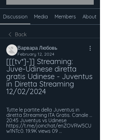
Discussion
Media
Members
About
Back
Варвара Любовь
February 12, 2024
[[[tv*]-]] Streaming: 
Juve-Udinese diretta 
gratis Udinese - Juventus 
in Diretta Streaming 
12/02/2024
Tutte le partite della Juventus in 
diretta Streaming ITA Gratis. Canale ... 
20:45 Juventus vs Udinese 
https://t.me/joinchat/enZOVRW5CU
w1NTc0. 19.9K views 09 ...