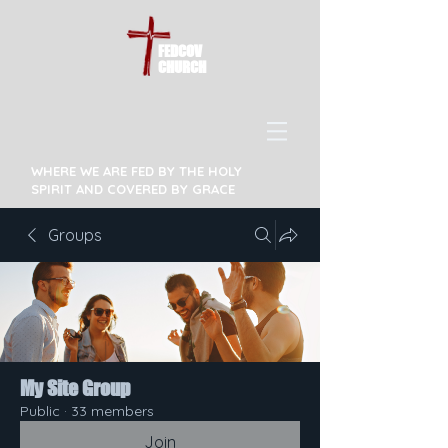
FEDCOV
CHURCH
WHERE WE ARE FED BY THE HOLY
SPIRIT AND COVERED BY GRACE
Groups
My Site Group
Public
·
33 members
Join